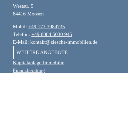
Weststr. 5
84416 Moosen
Mobil:
+49 173 3984735
Telefon:
+49 8084 5030 945
E-Mail:
kontakt@ziesche-immobilien.de
WEITERE ANGEBOTE
Kapital­anlage Immo­bilie
Finanz­beratung
SERVICE
Barrierefreiheit
Datenschutz
Genderhinweis
Impressum